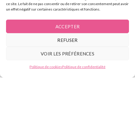
L’électrolyse
ce site. Le fait de ne pas consentir ou de retirer son consentement peut avoir
un effet négatif sur certaines caractéristiques et fonctions.
Contact
ACCEPTER
Tél :
07.49.59.88.13
REFUSER
E-mail : contact@beautyformation.fr
VOIR LES PRÉFÉRENCES
Besoin d'aide ?
Adresse : 206 Av. de Versailles, 75016 Paris
Politique de cookies
Politique de confidentialité
Suivez nous