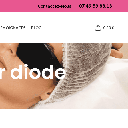
07.49.59.88.13
Contactez-Nous
TÉMOIGNAGES
BLOG
0
/
0
€
r diode