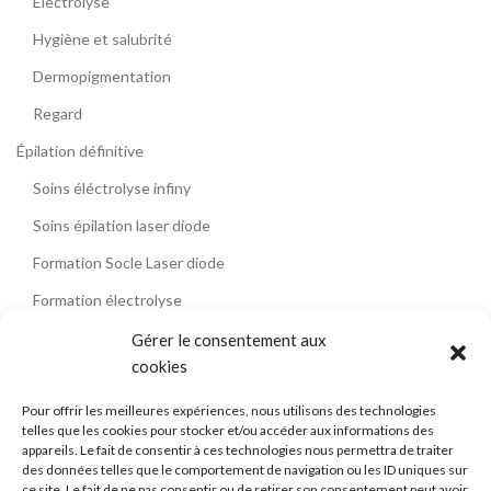
Électrolyse
Hygiène et salubrité
Dermopigmentation
Regard
Épilation définitive
Soins éléctrolyse infiny
Soins épilation laser diode
Formation Socle Laser diode
Formation électrolyse
Contact
Gérer le consentement aux
cookies
Témoignages
Blog
Pour offrir les meilleures expériences, nous utilisons des technologies
telles que les cookies pour stocker et/ou accéder aux informations des
La formation épilation laser diode
appareils. Le fait de consentir à ces technologies nous permettra de traiter
des données telles que le comportement de navigation ou les ID uniques sur
L’électrolyse
ce site. Le fait de ne pas consentir ou de retirer son consentement peut avoir