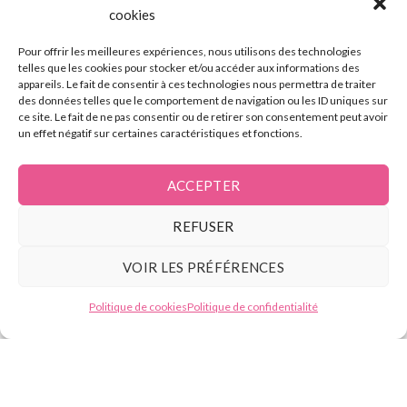
cookies
La formation épilation laser diode
Pour offrir les meilleures expériences, nous utilisons des technologies
L’électrolyse
telles que les cookies pour stocker et/ou accéder aux informations des
appareils. Le fait de consentir à ces technologies nous permettra de traiter
des données telles que le comportement de navigation ou les ID uniques sur
Contact
ce site. Le fait de ne pas consentir ou de retirer son consentement peut avoir
un effet négatif sur certaines caractéristiques et fonctions.
Tél :
07.49.59.88.13
ACCEPTER
E-mail : contact@beautyformation.fr
REFUSER
Adresse : 206 Av. de Versailles, 75016 Paris
VOIR LES PRÉFÉRENCES
Besoin d'aide ?
Suivez nous
Politique de cookies
Politique de confidentialité