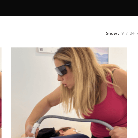
Show
9
24