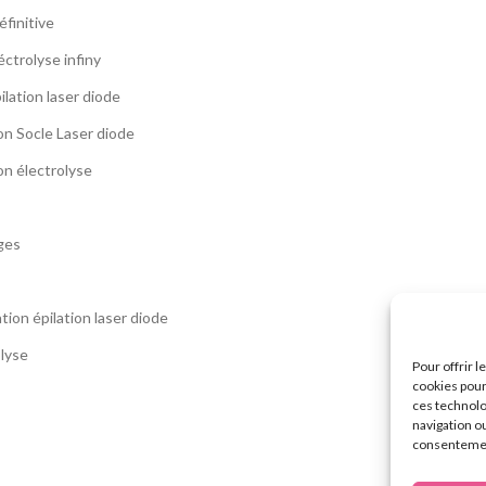
éfinitive
éctrolyse infiny
ilation laser diode
on Socle Laser diode
on électrolyse
ges
tion épilation laser diode
olyse
Pour offrir 
cookies pour
ces technolo
navigation ou
consentement