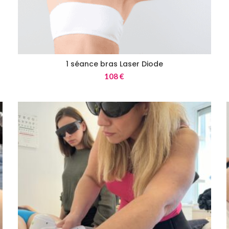
1 séance bras Laser Diode
108
€