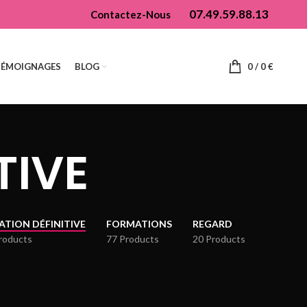
07.49.59.88.13
Contactez-Nous
TÉMOIGNAGES
BLOG
0
/
0
€
TIVE
LATION DÉFINITIVE
FORMATIONS
REGARD
roducts
77 Products
20 Products