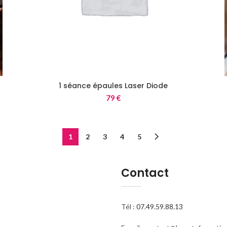
1 séance épaules Laser Diode
79
€
1
2
3
4
5
Contact
Tél :
07.49.59.88.13