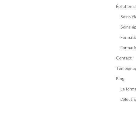
Épilation d
Soins él
Soins ép
Formati
Formati
Contact
Témoigna
Blog
La forma
L’électr