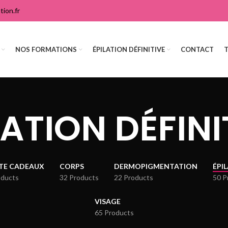
ion.fr
NOS FORMATIONS
ÉPILATION DÉFINITIVE
CONTACT
LATION DÉFINI
TE CADEAUX
CORPS
DERMOPIGMENTATION
ÉPI
oducts
32 Products
22 Products
50 P
VISAGE
65 Products