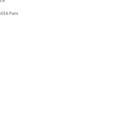
.fr
5016 Paris