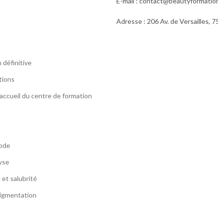
E-mail : contact@beautyformation
Adresse : 206 Av. de Versailles, 7
n définitive
tions
’accueil du centre de formation
iode
yse
et salubrité
igmentation