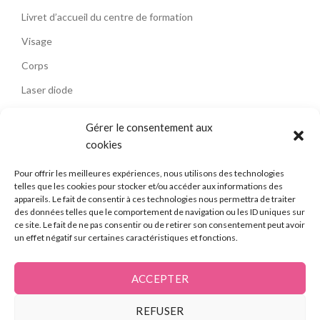
Livret d’accueil du centre de formation
Visage
Corps
Laser diode
Électrolyse
Gérer le consentement aux
Hygiène et salubrité
cookies
Dermopigmentation
Pour offrir les meilleures expériences, nous utilisons des technologies
Regard
telles que les cookies pour stocker et/ou accéder aux informations des
appareils. Le fait de consentir à ces technologies nous permettra de traiter
Épilation définitive
des données telles que le comportement de navigation ou les ID uniques sur
ce site. Le fait de ne pas consentir ou de retirer son consentement peut avoir
Soins éléctrolyse infiny
un effet négatif sur certaines caractéristiques et fonctions.
Soins épilation laser diode
ACCEPTER
Formation Socle Laser diode
Formation électrolyse
REFUSER