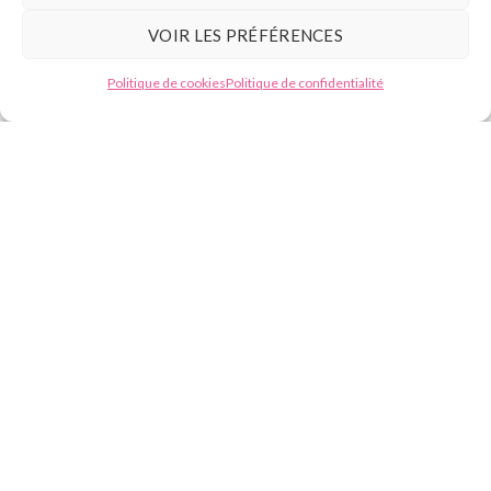
Contact
VOIR LES PRÉFÉRENCES
Témoignages
Besoin d'aide ?
Politique de cookies
Politique de confidentialité
Blog
La formation épilation laser diode
L’électrolyse
Contact
Tél :
07.49.59.88.13
E-mail : contact@beautyformation.fr
Adresse : 206 Av. de Versailles, 75016 Paris
Suivez nous