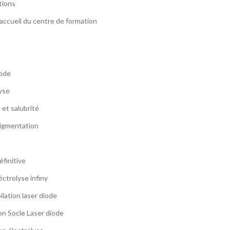
tions
’accueil du centre de formation
iode
yse
et salubrité
igmentation
éfinitive
éctrolyse infiny
ilation laser diode
on Socle Laser diode