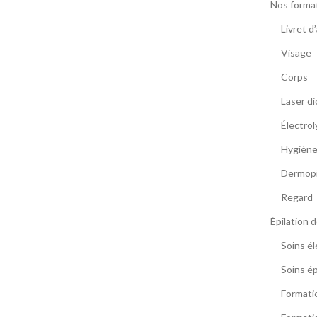
Nos forma
Livret d
Visage
Corps
Laser d
Électrol
Hygiène 
Dermop
Regard
Épilation d
Soins él
Soins ép
Formati