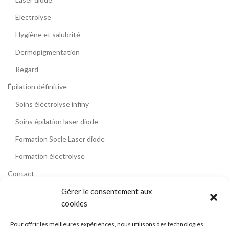
Électrolyse
Hygiène et salubrité
Dermopigmentation
Regard
Épilation définitive
Soins éléctrolyse infiny
Soins épilation laser diode
Formation Socle Laser diode
Formation électrolyse
Contact
Témoignages
Gérer le consentement aux
cookies
Blog
Pour offrir les meilleures expériences, nous utilisons des technologies
La formation épilation laser diode