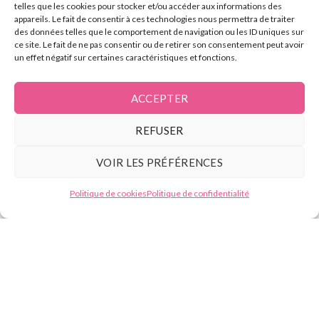
telles que les cookies pour stocker et/ou accéder aux informations des
L’électrolyse
appareils. Le fait de consentir à ces technologies nous permettra de traiter
des données telles que le comportement de navigation ou les ID uniques sur
ce site. Le fait de ne pas consentir ou de retirer son consentement peut avoir
Contact
un effet négatif sur certaines caractéristiques et fonctions.
ACCEPTER
Tél :
07.49.59.88.13
REFUSER
E-mail : contact@beautyformation.fr
VOIR LES PRÉFÉRENCES
Adresse : 206 Av. de Versailles, 75016 Paris
Besoin d'aide ?
Politique de cookies
Politique de confidentialité
Suivez nous