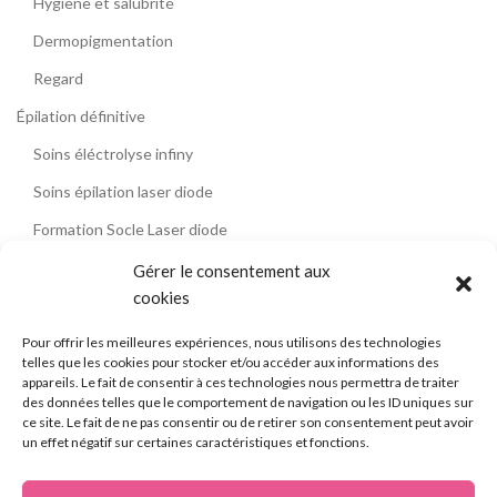
Hygiène et salubrité
Dermopigmentation
Regard
Épilation définitive
Soins éléctrolyse infiny
Soins épilation laser diode
Formation Socle Laser diode
Formation électrolyse
Gérer le consentement aux
cookies
Contact
Témoignages
Pour offrir les meilleures expériences, nous utilisons des technologies
telles que les cookies pour stocker et/ou accéder aux informations des
Blog
appareils. Le fait de consentir à ces technologies nous permettra de traiter
des données telles que le comportement de navigation ou les ID uniques sur
La formation épilation laser diode
ce site. Le fait de ne pas consentir ou de retirer son consentement peut avoir
un effet négatif sur certaines caractéristiques et fonctions.
L’électrolyse