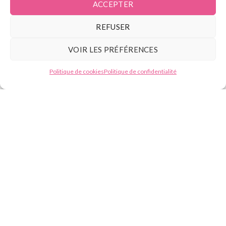
ACCEPTER
Contact
REFUSER
Tél :
07.49.59.88.13
VOIR LES PRÉFÉRENCES
Besoin d'aide ?
E-mail : contact@beautyformation.fr
Politique de cookies
Politique de confidentialité
Adresse : 206 Av. de Versailles, 75016 Paris
Suivez nous