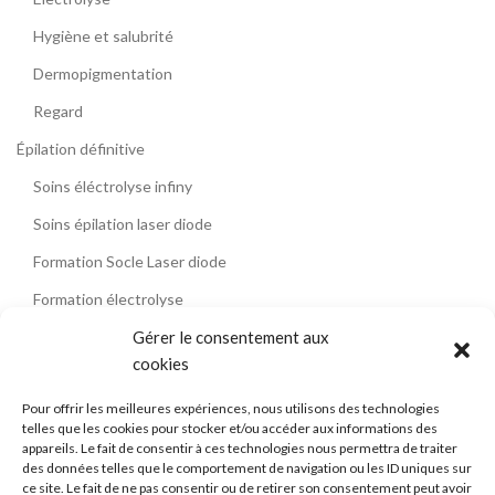
Hygiène et salubrité
Dermopigmentation
Regard
Épilation définitive
Soins éléctrolyse infiny
Soins épilation laser diode
Formation Socle Laser diode
Formation électrolyse
Contact
Gérer le consentement aux
cookies
Témoignages
Pour offrir les meilleures expériences, nous utilisons des technologies
Blog
telles que les cookies pour stocker et/ou accéder aux informations des
appareils. Le fait de consentir à ces technologies nous permettra de traiter
La formation épilation laser diode
des données telles que le comportement de navigation ou les ID uniques sur
L’électrolyse
ce site. Le fait de ne pas consentir ou de retirer son consentement peut avoir