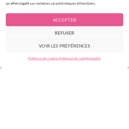
un effet négatif sur certaines caractéristiques et fonctions.
Contact
ACCEPTER
REFUSER
Tél :
07.49.59.88.13
E-mail : contact@beautyformation.fr
VOIR LES PRÉFÉRENCES
Besoin d'aide ?
Adresse : 206 Av. de Versailles, 75016 Paris
Politique de cookies
Politique de confidentialité
Suivez nous