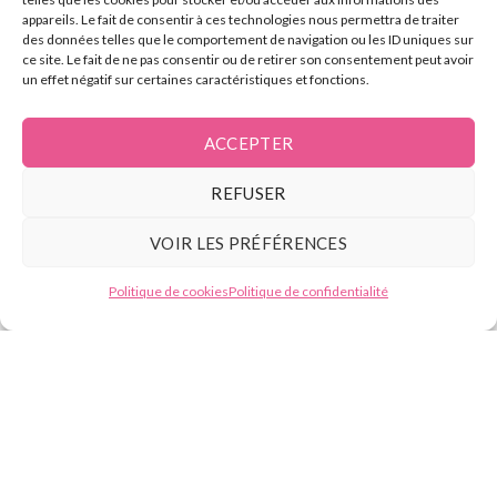
appareils. Le fait de consentir à ces technologies nous permettra de traiter
L’électrolyse
des données telles que le comportement de navigation ou les ID uniques sur
ce site. Le fait de ne pas consentir ou de retirer son consentement peut avoir
un effet négatif sur certaines caractéristiques et fonctions.
Contact
ACCEPTER
Tél :
07.49.59.88.13
REFUSER
E-mail : contact@beautyformation.fr
VOIR LES PRÉFÉRENCES
Adresse : 206 Av. de Versailles, 75016 Paris
Besoin d'aide ?
Politique de cookies
Politique de confidentialité
Suivez nous