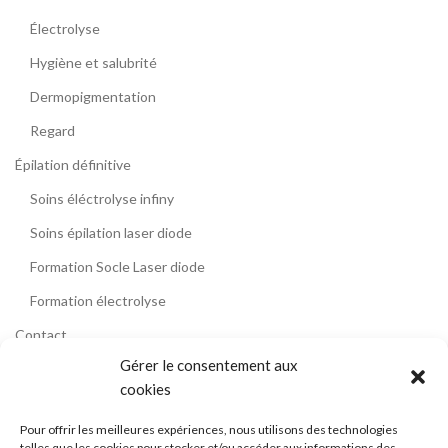
Électrolyse
Hygiène et salubrité
Dermopigmentation
Regard
Épilation définitive
Soins éléctrolyse infiny
Soins épilation laser diode
Formation Socle Laser diode
Formation électrolyse
Contact
Gérer le consentement aux
Témoignages
cookies
Blog
Pour offrir les meilleures expériences, nous utilisons des technologies
La formation épilation laser diode
telles que les cookies pour stocker et/ou accéder aux informations des