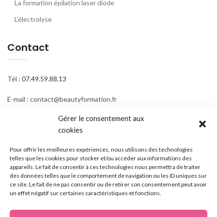
La formation épilation laser diode
L’électrolyse
Contact
Tél :
07.49.59.88.13
E-mail : contact@beautyformation.fr
Gérer le consentement aux
Adresse : 206 Av. de Versailles, 75016 Paris
cookies
Suivez nous
Pour offrir les meilleures expériences, nous utilisons des technologies
telles que les cookies pour stocker et/ou accéder aux informations des
appareils. Le fait de consentir à ces technologies nous permettra de traiter
des données telles que le comportement de navigation ou les ID uniques sur
ce site. Le fait de ne pas consentir ou de retirer son consentement peut avoir
un effet négatif sur certaines caractéristiques et fonctions.