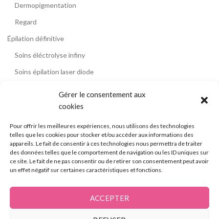
Dermopigmentation
Regard
Épilation définitive
Soins éléctrolyse infiny
Soins épilation laser diode
Formation Socle Laser diode
Gérer le consentement aux
Formation électrolyse
cookies
Contact
Pour offrir les meilleures expériences, nous utilisons des technologies
telles que les cookies pour stocker et/ou accéder aux informations des
Témoignages
appareils. Le fait de consentir à ces technologies nous permettra de traiter
des données telles que le comportement de navigation ou les ID uniques sur
Blog
ce site. Le fait de ne pas consentir ou de retirer son consentement peut avoir
un effet négatif sur certaines caractéristiques et fonctions.
La formation épilation laser diode
L’électrolyse
ACCEPTER
Contact