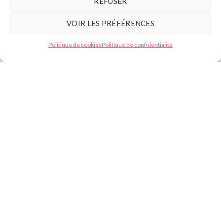
REFUSER
VOIR LES PRÉFÉRENCES
Tél :
07.49.59.88.13
Besoin d'aide ?
Politique de cookies
Politique de confidentialité
E-mail : contact@beautyformation.fr
Adresse : 206 Av. de Versailles, 75016 Paris
Suivez nous