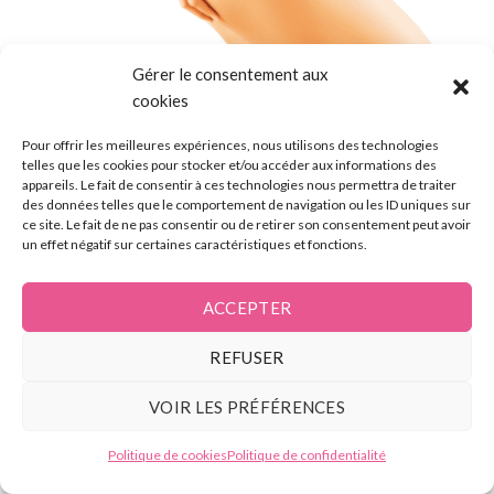
Gérer le consentement aux
cookies
Pour offrir les meilleures expériences, nous utilisons des technologies
telles que les cookies pour stocker et/ou accéder aux informations des
appareils. Le fait de consentir à ces technologies nous permettra de traiter
des données telles que le comportement de navigation ou les ID uniques sur
ce site. Le fait de ne pas consentir ou de retirer son consentement peut avoir
un effet négatif sur certaines caractéristiques et fonctions.
130 €
FESSES SIF
15
ACCEPTER
1 séance : 130
Minutes
REFUSER
Forfait 6 séances : 650 €
VOIR LES PRÉFÉRENCES
Réserver votre séance
Besoin d'aide ?
Politique de cookies
Politique de confidentialité