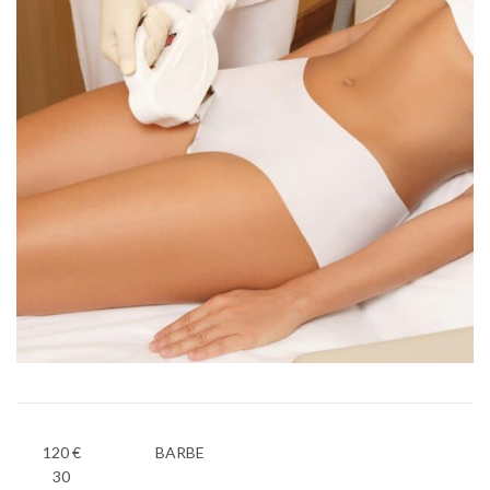
120 €
BARBE
30