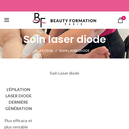
0
Soin laser diode
ACCEUIL
SOIN LASER DIODE
Soin Laser diode
L’ÉPILATION
LASER DIODE
DERNIÈRE
GÉNÉRATION
Plus efficace et
plus rentable