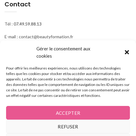
Contact
Tél :
07.49.59.88.13
E-mail : contact@beautyformation.fr
Gérer le consentement aux
Adresse : 206 Av. de Versailles, 75016 Paris
cookies
Suivez nous
Pour offrir les meilleures expériences, nous utilisons des technologies
telles que les cookies pour stocker et/ou accéder aux informations des
appareils. Le fait de consentir à ces technologies nous permettra de traiter
des données telles que le comportement de navigation ou les ID uniques sur
ce site. Le fait de ne pas consentir ou de retirer son consentement peut avoir
un effet négatif sur certaines caractéristiques et fonctions.
ACCEPTER
REFUSER